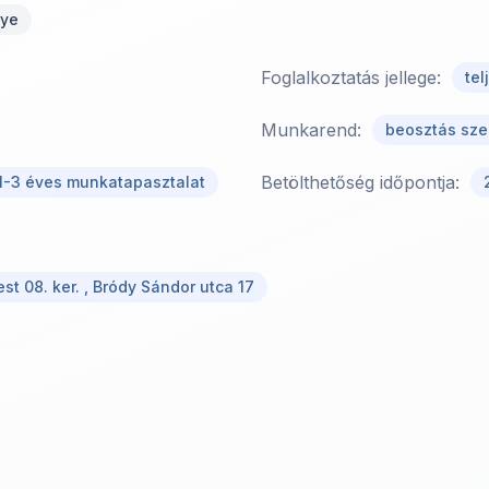
gye
Foglalkoztatás jellege:
te
Munkarend:
beosztás sze
Betölthetőség időpontja:
1-3 éves munkatapasztalat
t 08. ker. , Bródy Sándor utca 17