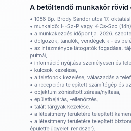
A betöltendő munkakör rövid 
• 1088 Bp. Bródy Sándor utca 17. oktatási 
• munkaidő: H-Sz-P vagy K-Cs-Szo (14h) 
• a munkakezdés időpontja: 2026. szepte
• dolgozók, tanulók, vendégek ki- és belé
• az intézménybe látogatók fogadása, tájé
pultnál,
• információ nyújtása személyesen és tel
• kulcsok kezelése,
• a telefonok kezelése, válaszadás a tel
• a recepcióra telepített számítógép és a
• objektum zónásított zárása/nyitása,
• épületbejárás, -ellenőrzés,
• talált tárgyak kezelése,
• a létesítmény területére telepített kame
• a létesítmény területére telepített biz
épületfelügyeleti rendszer),