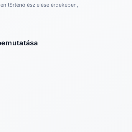
őben történő észlelése érdekében,
 bemutatása