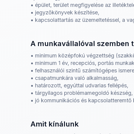
• épület, terület megfigyelése az illeték
• jegyzőkönyvek készítése,
• kapcsolattartás az üzemeltetéssel, a va
A munkavállalóval szemben 
• minimum középfokú végzettség (szakköz
• minimum 1 év, recepciós, portás munkak
• felhasználói szintű számítógépes ismere
• csapatmunkára való alkalmasság,
• határozott, egyúttal udvarias fellépés,
• tárgyilagos problémamegoldó készség,
• jó kommunikációs és kapcsolatteremtő
Amit kínálunk