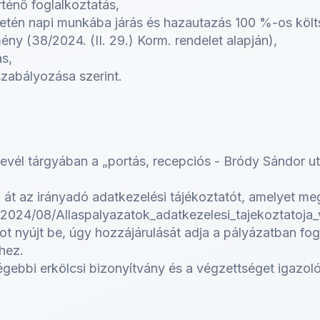
ténő foglalkoztatás,
esetén napi munkába járás és hazautazás 100 %-os köl
ny (38/2024. (II. 29.) Korm. rendelet alapján),
s,
szabályozása szerint.
evél tárgyában a „portás, recepciós - Bródy Sándor utc
 át az irányadó adatkezelési tájékoztatót, amelyet megt
/2024/08/Allaspalyazatok_adatkezelesi_tajekoztatoja_
 nyújt be, úgy hozzájárulását adja a pályázatban fogl
éhez.
égebbi erkölcsi bizonyítvány és a végzettséget igaz