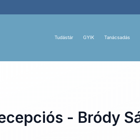
Tudástár
GYIK
Tanácsadás
recepciós - Bródy S