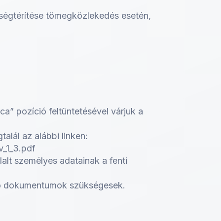
tségtérítése tömegközlekedés esetén,
a” pozíció feltüntetésével várjuk a
alál az alábbi linken:
v_1_3.pdf
alt személyes adatainak a fenti
oló dokumentumok szükségesek.