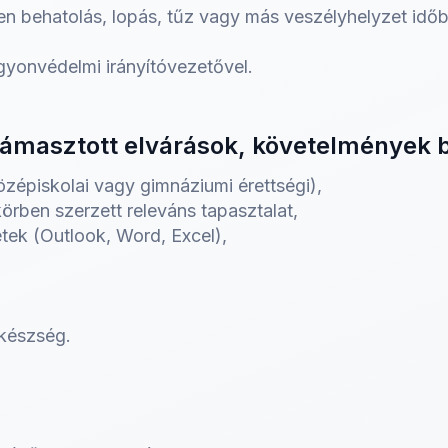
telen behatolás, lopás, tűz vagy más veszélyhelyzet id
gyonvédelmi irányítóvezetővel.
támasztott elvárások, követelmények
épiskolai vagy gimnáziumi érettségi),
örben szerzett releváns tapasztalat,
tek (Outlook, Word, Excel),
 készség.