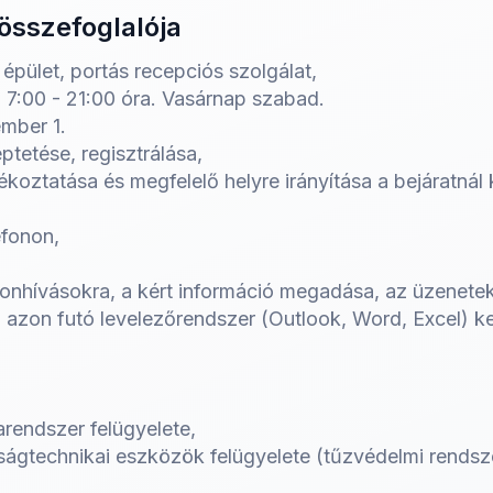
összefoglalója
épület, portás recepciós szolgálat,
7:00 - 21:00 óra. Vasárnap szabad.
mber 1.
ptetése, regisztrálása,
koztatása és megfelelő helyre irányítása a bejáratnál k
efonon,
efonhívásokra, a kért információ megadása, az üzenete
z azon futó levelezőrendszer (Outlook, Word, Excel) k
rarendszer felügyelete,
tonságtechnikai eszközök felügyelete (tűzvédelmi rends