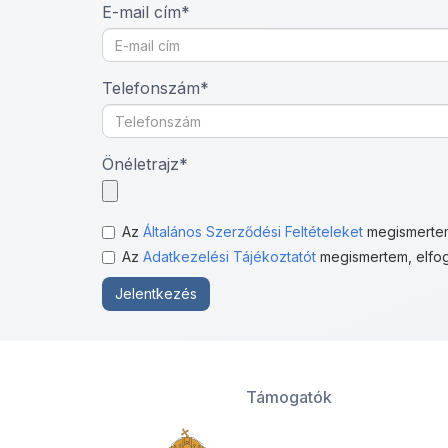
E-mail cím*
Telefonszám*
Önéletrajz*
Az
Általános Szerződési Feltételeket
megismertem
Az
Adatkezelési Tájékoztatót
megismertem, elfog
Jelentkezés
Támogatók