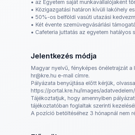
• az Egyetem saját munkavállalójaként tör
• Közigazgatási határon kívüli lakóhely 
• 50%-os belföldi vasúti utazási kedvezmé
• Két évente szemüvegvásárlási támogatá
• Cafeteria juttatás az egyetem hatályos 
Jelentkezés módja
Magyar nyelvű, fényképes önéletrajzát a l
hr@kre.hu e-mail címre.
Pályázata benyújtása előtt kérjük, olvassa
https://portal.kre.hu/images/adatvedelem
Tájékoztatjuk, hogy amennyiben pályázatot
tájékoztatóban foglaltak szerinti kezelés
A pozíció betöltéséhez 3 hónapnál nem r