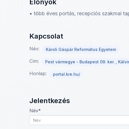
Előnyök
• több éves portás, recepciós szakmai ta
Kapcsolat
Név:
Károli Gáspár Református Egyetem
Cím:
Pest vármegye - Budapest 09. ker. , Kálvin
Honlap:
portal.kre.hu/
Jelentkezés
Név*