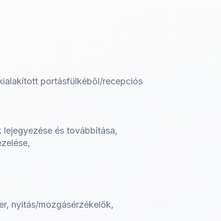
ialakított portásfülkéből/recepciós
k lejegyezése és továbbítása,
ezelése,
zer, nyitás/mozgásérzékelők,