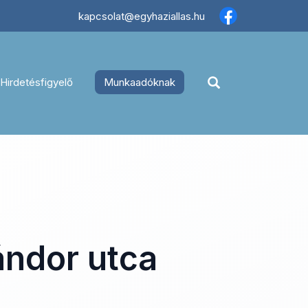
×
kapcsolat@egyhaziallas.hu
Hirdetésfigyelő
Munkaadóknak
ándor utca