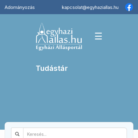
×
Adományozás
kapcsolat@egyhaziallas.hu
☰
Tudástár